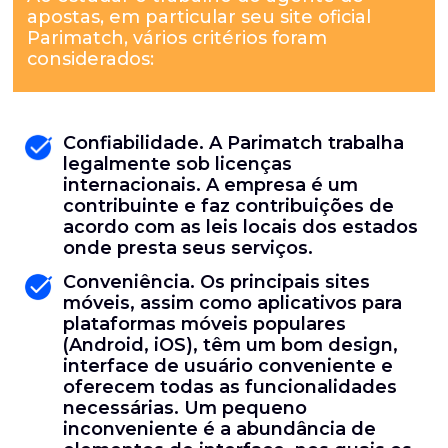
apostas, em particular seu site oficial
Parimatch, vários critérios foram
considerados:
Confiabilidade. A Parimatch trabalha
legalmente sob licenças
internacionais. A empresa é um
contribuinte e faz contribuições de
acordo com as leis locais dos estados
onde presta seus serviços.
Conveniência. Os principais sites
móveis, assim como aplicativos para
plataformas móveis populares
(Android, iOS), têm um bom design,
interface de usuário conveniente e
oferecem todas as funcionalidades
necessárias. Um pequeno
inconveniente é a abundância de