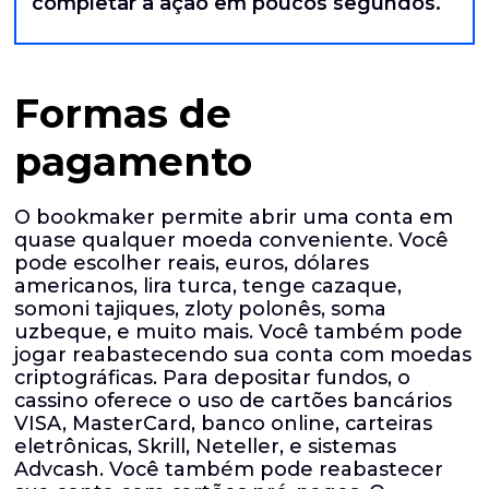
completar a ação em poucos segundos.
Formas de
pagamento
O bookmaker permite abrir uma conta em
quase qualquer moeda conveniente. Você
pode escolher reais, euros, dólares
americanos, lira turca, tenge cazaque,
somoni tajiques, zloty polonês, soma
uzbeque, e muito mais. Você também pode
jogar reabastecendo sua conta com moedas
criptográficas. Para depositar fundos, o
cassino oferece o uso de cartões bancários
VISA, MasterCard, banco online, carteiras
eletrônicas, Skrill, Neteller, e sistemas
Advcash. Você também pode reabastecer