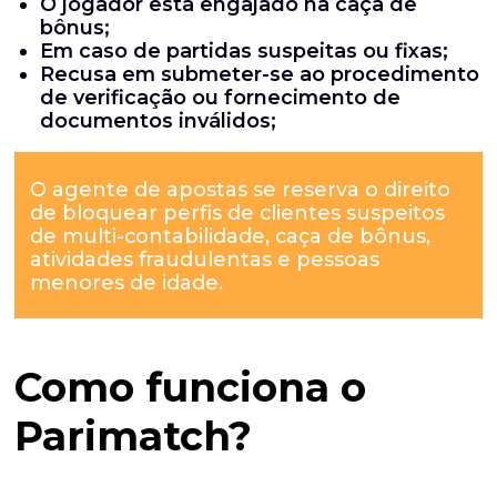
O jogador está engajado na caça de
bônus;
Em caso de partidas suspeitas ou fixas;
Recusa em submeter-se ao procedimento
de verificação ou fornecimento de
documentos inválidos;
O agente de apostas se reserva o direito
de bloquear perfis de clientes suspeitos
de multi-contabilidade, caça de bônus,
atividades fraudulentas e pessoas
menores de idade.
Como funciona o
Parimatch?