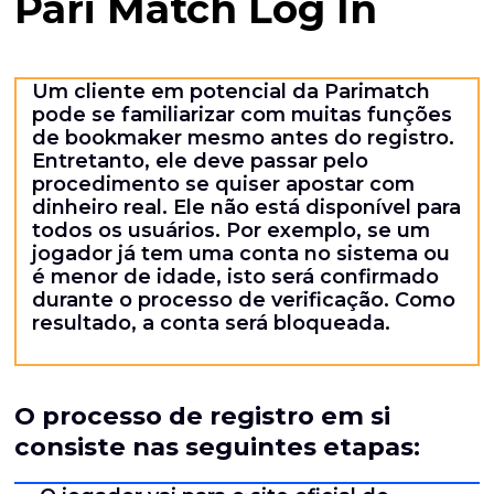
Pari Match Log In
Um cliente em potencial da Parimatch
pode se familiarizar com muitas funções
de bookmaker mesmo antes do registro.
Entretanto, ele deve passar pelo
procedimento se quiser apostar com
dinheiro real. Ele não está disponível para
todos os usuários. Por exemplo, se um
jogador já tem uma conta no sistema ou
é menor de idade, isto será confirmado
durante o processo de verificação. Como
resultado, a conta será bloqueada.
O processo de registro em si
consiste nas seguintes etapas: