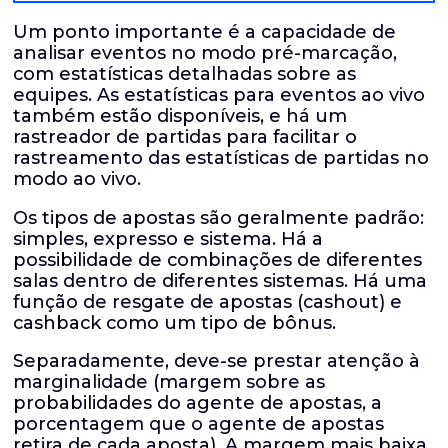
Um ponto importante é a capacidade de
analisar eventos no modo pré-marcação,
com estatísticas detalhadas sobre as
equipes. As estatísticas para eventos ao vivo
também estão disponíveis, e há um
rastreador de partidas para facilitar o
rastreamento das estatísticas de partidas no
modo ao vivo.
Os tipos de apostas são geralmente padrão:
simples, expresso e sistema. Há a
possibilidade de combinações de diferentes
salas dentro de diferentes sistemas. Há uma
função de resgate de apostas (cashout) e
cashback como um tipo de bônus.
Separadamente, deve-se prestar atenção à
marginalidade (margem sobre as
probabilidades do agente de apostas, a
porcentagem que o agente de apostas
retira de cada aposta). A margem mais baixa