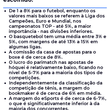
De 1 a 8% para o futebol, enquanto os
valores mais baixos se referem à Liga dos
Campeões, Euro e Mundial, nos
campeonatos TOP - até 5%, a maior
importância - nas divisões inferiores.
O basquetebol tem uma média entre 3% e
5%, com margens de até 13% a 15% em
algumas ligas.
A comissão da casa de apostas para o
boxe é de cerca de 8%.
O lucro do parimatch nas apostas de
hóquei é relativamente baixo, ficando no
nível de 5-7% para a maioria dos tipos de
competições.
Independentemente da classificação da
competição de tênis, a margem do
bookmaker é de cerca de 6% em média.
A margem do eSports é de cerca de 6-7%,
o que é significativamente inferior à da
maioria dos concorrentes.