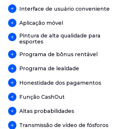
Interface de usuário conveniente
Aplicação móvel
Pintura de alta qualidade para
esportes
Programa de bônus rentável
Programa de lealdade
Honestidade dos pagamentos
Função CashOut
Altas probabilidades
Transmissão de vídeo de fósforos