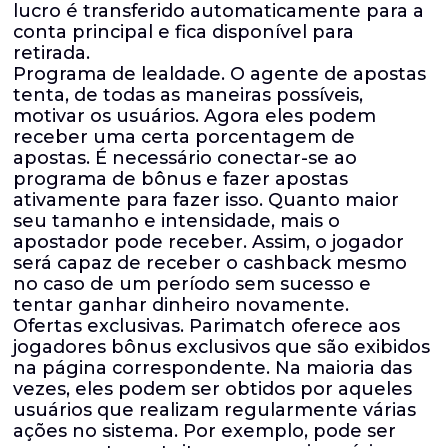
lucro é transferido automaticamente para a
conta principal e fica disponível para
retirada.
Programa de lealdade. O agente de apostas
tenta, de todas as maneiras possíveis,
motivar os usuários. Agora eles podem
receber uma certa porcentagem de
apostas. É necessário conectar-se ao
programa de bônus e fazer apostas
ativamente para fazer isso. Quanto maior
seu tamanho e intensidade, mais o
apostador pode receber. Assim, o jogador
será capaz de receber o cashback mesmo
no caso de um período sem sucesso e
tentar ganhar dinheiro novamente.
Ofertas exclusivas. Parimatch oferece aos
jogadores bônus exclusivos que são exibidos
na página correspondente. Na maioria das
vezes, eles podem ser obtidos por aqueles
usuários que realizam regularmente várias
ações no sistema. Por exemplo, pode ser