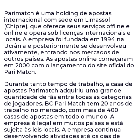
Parimatch é uma holding de apostas
internacional com sede em Limassol
(Chipre), que oferece seus serviços offline e
online e opera sob licenças internacionais e
locais. A empresa foi fundada em 1994 na
Ucrânia e posteriormente se desenvolveu
ativamente, entrando nos mercados de
outros países. As apostas online começaram
em 2000 com o lançamento do site oficial do
Pari Match.
Durante tanto tempo de trabalho, a casa de
apostas Parimatch adquiriu uma grande
quantidade de fãs entre todas as categorias
de jogadores. BC Pari Match tem 20 anos de
trabalho no mercado, com mais de 400
casas de apostas em todo o mundo. A
empresa é legal em muitos países e está
sujeita às leis locais. A empresa continua
desenvolvendo atividades até os dias de