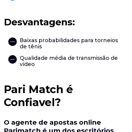
Desvantagens:
Baixas probabilidades para torneios
de tênis
Qualidade média de transmissão de
vídeo
Pari Match é
Confiavel?
O agente de apostas online
Parimatch é um dos escritórios