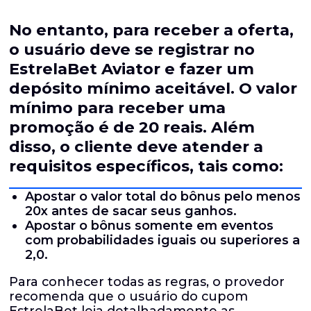
No entanto, para receber a oferta,
o usuário deve se registrar no
EstrelaBet Aviator e fazer um
depósito mínimo aceitável. O valor
mínimo para receber uma
promoção é de 20 reais. Além
disso, o cliente deve atender a
requisitos específicos, tais como:
Apostar o valor total do bônus pelo menos
20x antes de sacar seus ganhos.
Apostar o bônus somente em eventos
com probabilidades iguais ou superiores a
2,0.
Para conhecer todas as regras, o provedor
recomenda que o usuário do cupom
EstrelaBet leia detalhadamente as