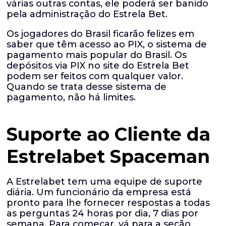
várias outras contas, ele poderá ser banido
pela administração do Estrela Bet.
Os jogadores do Brasil ficarão felizes em
saber que têm acesso ao PIX, o sistema de
pagamento mais popular do Brasil. Os
depósitos via PIX no site do Estrela Bet
podem ser feitos com qualquer valor.
Quando se trata desse sistema de
pagamento, não há limites.
Suporte ao Cliente da
Estrelabet Spaceman
A Estrelabet tem uma equipe de suporte
diária. Um funcionário da empresa está
pronto para lhe fornecer respostas a todas
as perguntas 24 horas por dia, 7 dias por
semana. Para começar, vá para a seção