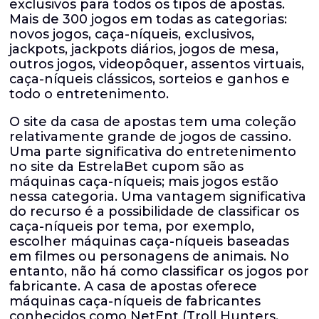
exclusivos para todos os tipos de apostas.
Mais de 300 jogos em todas as categorias:
novos jogos, caça-níqueis, exclusivos,
jackpots, jackpots diários, jogos de mesa,
outros jogos, videopôquer, assentos virtuais,
caça-níqueis clássicos, sorteios e ganhos e
todo o entretenimento.
O site da casa de apostas tem uma coleção
relativamente grande de jogos de cassino.
Uma parte significativa do entretenimento
no site da EstrelaBet cupom são as
máquinas caça-níqueis; mais jogos estão
nessa categoria. Uma vantagem significativa
do recurso é a possibilidade de classificar os
caça-níqueis por tema, por exemplo,
escolher máquinas caça-níqueis baseadas
em filmes ou personagens de animais. No
entanto, não há como classificar os jogos por
fabricante. A casa de apostas oferece
máquinas caça-níqueis de fabricantes
conhecidos como NetEnt (Troll Hunters,