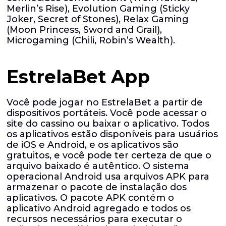
Merlin’s Rise), Evolution Gaming (Sticky
Joker, Secret of Stones), Relax Gaming
(Moon Princess, Sword and Grail),
Microgaming (Chili, Robin’s Wealth).
EstrelaBet App
Você pode jogar no EstrelaBet a partir de
dispositivos portáteis. Você pode acessar o
site do cassino ou baixar o aplicativo. Todos
os aplicativos estão disponíveis para usuários
de iOS e Android, e os aplicativos são
gratuitos, e você pode ter certeza de que o
arquivo baixado é autêntico. O sistema
operacional Android usa arquivos APK para
armazenar o pacote de instalação dos
aplicativos. O pacote APK contém o
aplicativo Android agregado e todos os
recursos necessários para executar o