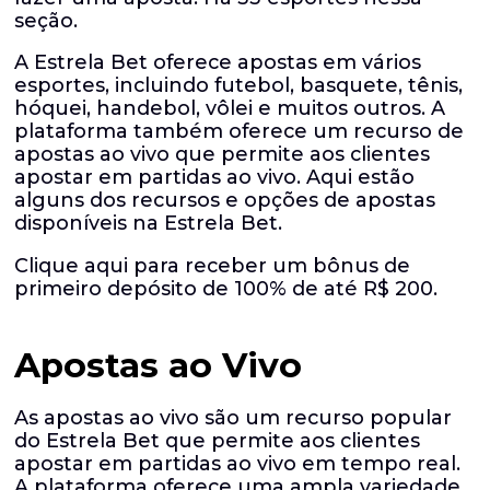
seção.
A Estrela Bet oferece apostas em vários
esportes, incluindo futebol, basquete, tênis,
hóquei, handebol, vôlei e muitos outros. A
plataforma também oferece um recurso de
apostas ao vivo que permite aos clientes
apostar em partidas ao vivo. Aqui estão
alguns dos recursos e opções de apostas
disponíveis na Estrela Bet.
Clique aqui para receber um bônus de
primeiro depósito de 100% de até R$ 200.
Apostas ao Vivo
As apostas ao vivo são um recurso popular
do Estrela Bet que permite aos clientes
apostar em partidas ao vivo em tempo real.
A plataforma oferece uma ampla variedade