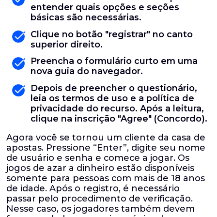
entender quais opções e seções
básicas são necessárias.
Clique no botão "registrar" no canto
superior direito.
Preencha o formulário curto em uma
nova guia do navegador.
Depois de preencher o questionário,
leia os termos de uso e a política de
privacidade do recurso. Após a leitura,
clique na inscrição "Agree" (Concordo).
Agora você se tornou um cliente da casa de
apostas. Pressione “Enter”, digite seu nome
de usuário e senha e comece a jogar. Os
jogos de azar a dinheiro estão disponíveis
somente para pessoas com mais de 18 anos
de idade. Após o registro, é necessário
passar pelo procedimento de verificação.
Nesse caso, os jogadores também devem