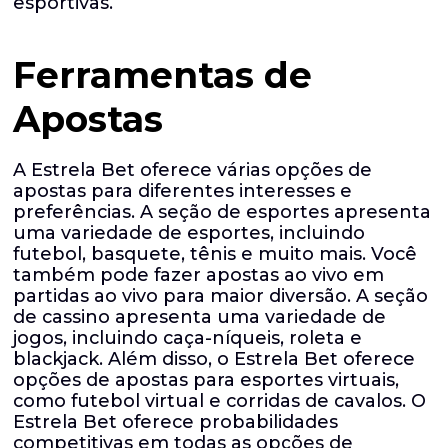
esportivas.
Ferramentas de
Apostas
A Estrela Bet oferece várias opções de
apostas para diferentes interesses e
preferências. A seção de esportes apresenta
uma variedade de esportes, incluindo
futebol, basquete, tênis e muito mais. Você
também pode fazer apostas ao vivo em
partidas ao vivo para maior diversão. A seção
de cassino apresenta uma variedade de
jogos, incluindo caça-níqueis, roleta e
blackjack. Além disso, o Estrela Bet oferece
opções de apostas para esportes virtuais,
como futebol virtual e corridas de cavalos. O
Estrela Bet oferece probabilidades
competitivas em todas as opções de