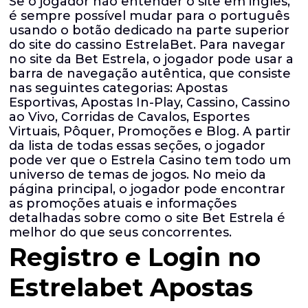
Se o jogador não entender o site em inglês,
é sempre possível mudar para o português
usando o botão dedicado na parte superior
do site do cassino EstrelaBet. Para navegar
no site da Bet Estrela, o jogador pode usar a
barra de navegação autêntica, que consiste
nas seguintes categorias: Apostas
Esportivas, Apostas In-Play, Cassino, Cassino
ao Vivo, Corridas de Cavalos, Esportes
Virtuais, Pôquer, Promoções e Blog. A partir
da lista de todas essas seções, o jogador
pode ver que o Estrela Casino tem todo um
universo de temas de jogos. No meio da
página principal, o jogador pode encontrar
as promoções atuais e informações
detalhadas sobre como o site Bet Estrela é
melhor do que seus concorrentes.
Registro e Login no
Estrelabet Apostas