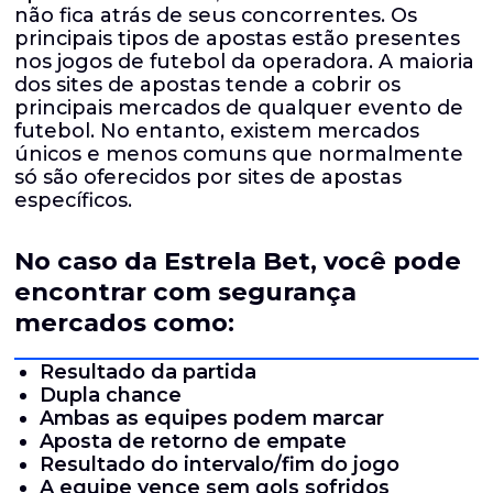
não fica atrás de seus concorrentes. Os
principais tipos de apostas estão presentes
nos jogos de futebol da operadora. A maioria
dos sites de apostas tende a cobrir os
principais mercados de qualquer evento de
futebol. No entanto, existem mercados
únicos e menos comuns que normalmente
só são oferecidos por sites de apostas
específicos.
No caso da Estrela Bet, você pode
encontrar com segurança
mercados como:
Resultado da partida
Dupla chance
Ambas as equipes podem marcar
Aposta de retorno de empate
Resultado do intervalo/fim do jogo
A equipe vence sem gols sofridos